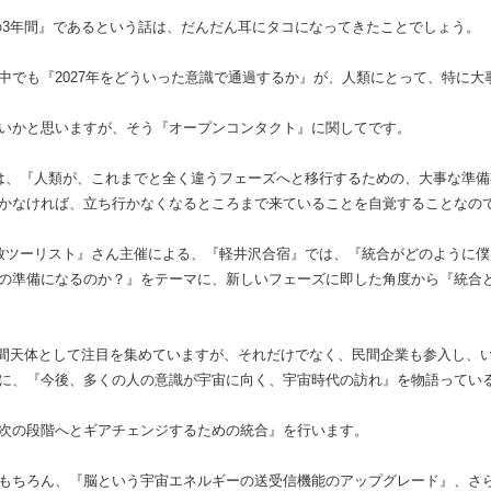
直しの3年間』であるという話は、だんだん耳にタコになってきたことでしょう。
中でも『2027年をどういった意識で通過するか』が、人類にとって、特に大
いかと思いますが、そう『オープンコンタクト』に関してです。
は、『人類が、これまでと全く違うフェーズへと移行するための、大事な準
かなければ、立ち行かなくなるところまで来ていることを自覚することなの
放ツーリスト』さん主催による、『軽井沢合宿』では、『統合がどのように
の準備になるのか？』をテーマに、新しいフェーズに即した角度から『統合
の恒星間天体として注目を集めていますが、それだけでなく、民間企業も参入し
に、『今後、多くの人の意識が宇宙に向く、宇宙時代の訪れ』を物語ってい
次の段階へとギアチェンジするための統合』を行います。
もちろん、『脳という宇宙エネルギーの送受信機能のアップグレード』、さ