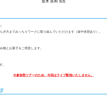
並木 良和
先生
！
から夕方までみっちりワークに取り組んでいただけます（途中休憩あり）。
飲み物とお菓子をご用意します。
す。
※参加型ツアーのため、今回はライブ配信いたしません。
拶