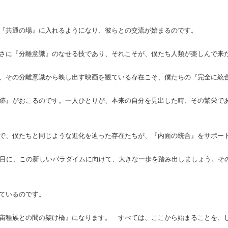
『共通の場』に入れるようになり、彼らとの交流が始まるのです。
さに『分離意識』のなせる技であり、それこそが、僕たち人類が楽しんで来
、その分離意識から映し出す映画を観ている存在こそ、僕たちの『完全に統
跡』がおこるのです。一人ひとりが、本来の自分を見出した時、その繁栄で
で、僕たちと同じような進化を辿った存在たちが、『内面の統合』をサポー
年目に、この新しいパラダイムに向けて、大きな一歩を踏み出しましょう。そ
ているのです。
宙種族との間の架け橋』になります。 すべては、ここから始まることを、