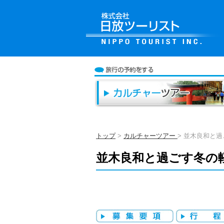
トップ
>
カルチャーツアー
> 並木良和と過
並木良和と過ごす冬の軽