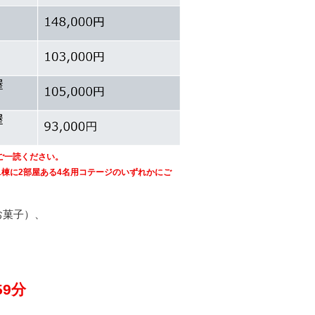
ご一読ください。
1棟に2部屋ある4名用コテージのいずれかにご
お菓子）、
59分