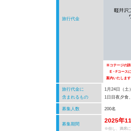
旅行代金
※コテージの詳
E・Fコースに
案内いたします
旅行代金に
1月24日（
含まれるもの
1日目夜夕食
募集人数
200名
2025年
募集期間
※但し、満席に